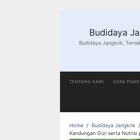
Skip
to
content
Budidaya Jan
Budidaya Jangkrik, Ternak
TENTANG KAMI
CARA PEM
Home
Budidaya Jangkrik
Kandungan Gizi serta Nutris