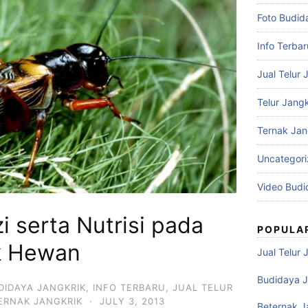
Foto Budid
Info Terbar
Jual Telur 
Telur Jangk
Ternak Jan
Uncategor
Video Budi
 serta Nutrisi pada
POPULA
k Hewan
Jual Telur 
Budidaya J
DIDAYA JANGKRIK
,
INFO TERBARU
,
JUAL TELUR
ERNAK JANGKRIK
·
JULY 3, 2013
Beternak J