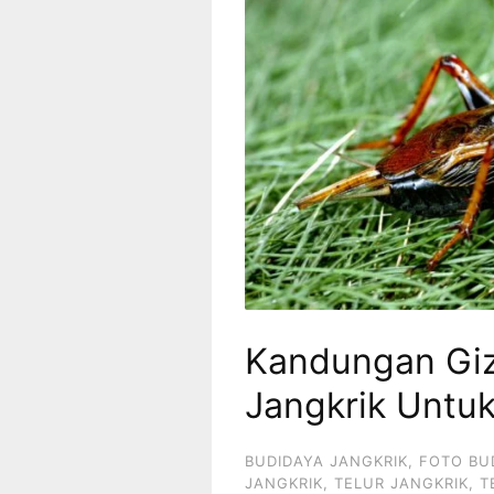
Kandungan Gizi
Jangkrik Untu
BUDIDAYA JANGKRIK
,
FOTO BU
JANGKRIK
,
TELUR JANGKRIK
,
T