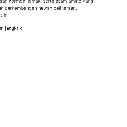
ngan hormon, lemak, serta asam amino yang
tuk perkembangan hewan peliharaan.
 ini.
m jangkrik