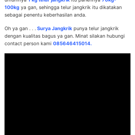
100kg
ya gan, sehingga telur jangkrik itu dikatakan
sebagai penentu keberhasilan anda.
Oh ya gan . . .
Surya Jangkrik
punya telur jangkrik
dengan kualitas bagus ya gan. Minat silakan hubungi
contact person kami
085646415014.