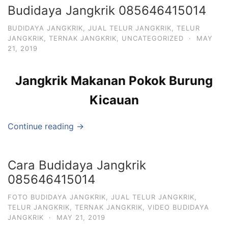
Budidaya Jangkrik 085646415014
BUDIDAYA JANGKRIK
,
JUAL TELUR JANGKRIK
,
TELUR
JANGKRIK
,
TERNAK JANGKRIK
,
UNCATEGORIZED
·
MAY
21, 2019
Jangkrik Makanan Pokok Burung
Kicauan
Continue reading →
Cara Budidaya Jangkrik
085646415014
FOTO BUDIDAYA JANGKRIK
,
JUAL TELUR JANGKRIK
,
TELUR JANGKRIK
,
TERNAK JANGKRIK
,
VIDEO BUDIDAYA
JANGKRIK
·
MAY 21, 2019