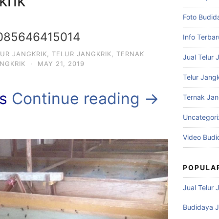
krik
Foto Budid
 085646415014
Info Terbar
LUR JANGKRIK
,
TELUR JANGKRIK
,
TERNAK
Jual Telur 
ANGKRIK
·
MAY 21, 2019
Telur Jangk
s
Continue reading →
Ternak Jan
Uncategor
Video Budi
POPULA
Jual Telur 
Budidaya J