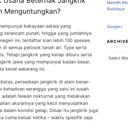
 Usaha Beternak Jangkrik
Memilih Bib
Budidaya
h Menguntungkan?
 mempunyai kekayaan satwa yang
Google+
g terancam punah, hingga yang jumlahnya
 negeri ini, terdaftar kian lebih 130 spesies
ARCHIV
 di semua pelosok tanah air. Type serta
Archives
is. Tetapi jangkrik yang kerap diburu serta
angkrik jawa yang mempunyai badan besar.
ta kenal sekarang ini.
diatas, persediaan jangkrik di alam benar-
i kehadiran serangga yang satu ini susah
ik adalah hewan nokturnal yang melakukan
kalian ukurannya yang kecil menyusahkan
 dalam kondisi gelap. Diluar itu jangkrik juga
a cuma keluar ketika – waktu spesifik saja.