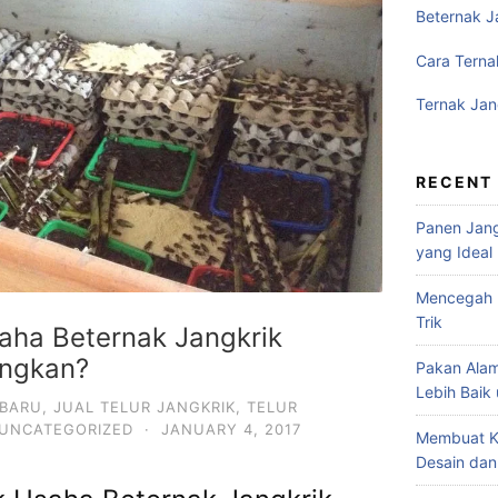
Beternak J
Cara Terna
Ternak Jan
RECENT
Panen Jang
yang Ideal
Mencegah P
Trik
aha Beternak Jangkrik
ungkan?
Pakan Alam
Lebih Baik
RBARU
,
JUAL TELUR JANGKRIK
,
TELUR
UNCATEGORIZED
·
JANUARY 4, 2017
Membuat K
Desain dan