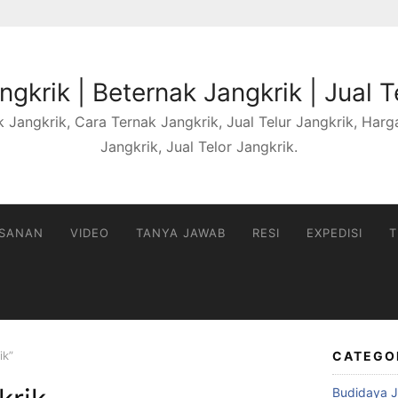
gkrik | Beternak Jangkrik | Jual T
 Jangkrik, Cara Ternak Jangkrik, Jual Telur Jangkrik, Harga 
Jangkrik, Jual Telor Jangkrik.
ESANAN
VIDEO
TANYA JAWAB
RESI
EXPEDISI
T
ik”
CATEGO
Budidaya J