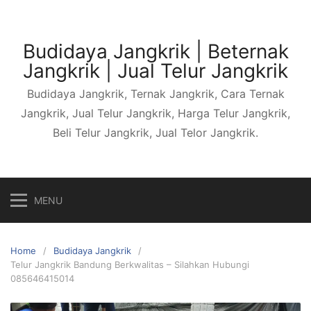
Skip
to
content
Budidaya Jangkrik | Beternak
Jangkrik | Jual Telur Jangkrik
Budidaya Jangkrik, Ternak Jangkrik, Cara Ternak
Jangkrik, Jual Telur Jangkrik, Harga Telur Jangkrik,
Beli Telur Jangkrik, Jual Telor Jangkrik.
MENU
Home
Budidaya Jangkrik
Telur Jangkrik Bandung Berkwalitas – Silahkan Hubungi
085646415014