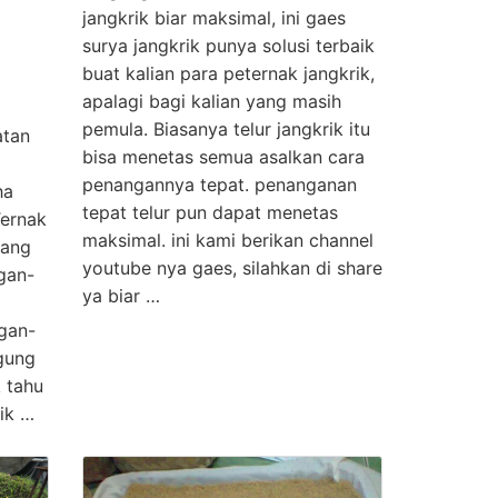
jangkrik biar maksimal, ini gaes
surya jangkrik punya solusi terbaik
buat kalian para peternak jangkrik,
apalagi bagi kalian yang masih
pemula. Biasanya telur jangkrik itu
atan
bisa menetas semua asalkan cara
penangannya tepat. penanganan
ha
tepat telur pun dapat menetas
Ternak
maksimal. ini kami berikan channel
yang
youtube nya gaes, silahkan di share
gan-
ya biar …
gan-
gung
k tahu
ik …