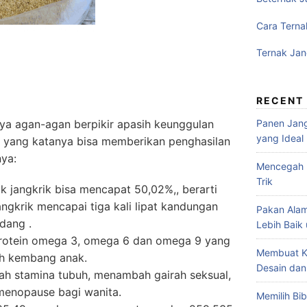
Cara Terna
Ternak Jan
RECENT
Panen Jang
ya agan-agan berpikir apasih keunggulan
yang Ideal
il yang katanya bisa memberikan penghasilan
nya:
Mencegah P
Trik
k jangkrik bisa mencapat 50,02%,, berarti
ngkrik mencapai tiga kali lipat kandungan
Pakan Alam
dang .
Lebih Baik
rotein omega 3, omega 6 dan omega 9 yang
Membuat K
uh kembang anak.
Desain dan
h stamina tubuh, menambah gairah seksual,
enopause bagi wanita.
Memilih Bib