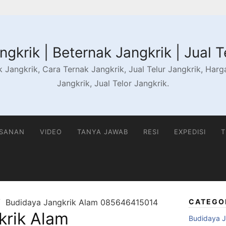
gkrik | Beternak Jangkrik | Jual T
 Jangkrik, Cara Ternak Jangkrik, Jual Telur Jangkrik, Harga 
Jangkrik, Jual Telor Jangkrik.
ESANAN
VIDEO
TANYA JAWAB
RESI
EXPEDISI
T
Budidaya Jangkrik Alam 085646415014
CATEGO
krik Alam
Budidaya J