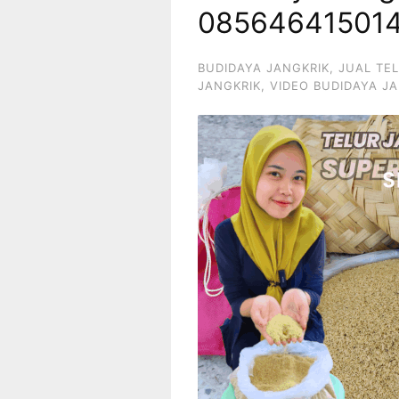
08564641501
BUDIDAYA JANGKRIK
,
JUAL TE
JANGKRIK
,
VIDEO BUDIDAYA J