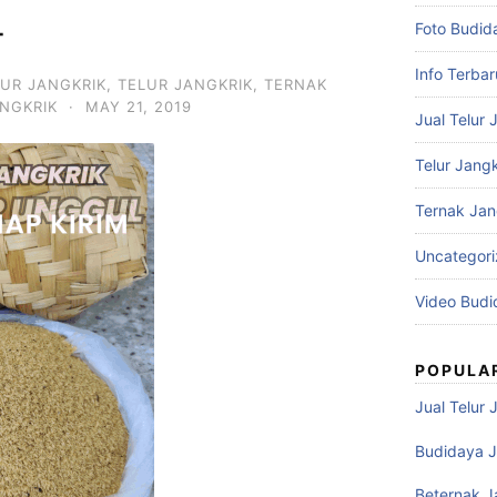
4
Foto Budid
Info Terbar
LUR JANGKRIK
,
TELUR JANGKRIK
,
TERNAK
ANGKRIK
·
MAY 21, 2019
Jual Telur 
Telur Jangk
Ternak Jan
Uncategor
Video Budi
POPULA
Jual Telur 
Budidaya J
Beternak J