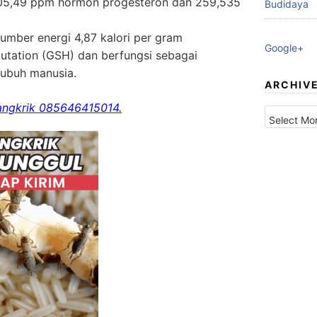
05,49 ppm hormon progesteron dan 259,535
Budidaya
umber energi 4,87 kalori per gram
Google+
utation (GSH) dan berfungsi sebagai
tubuh manusia.
ARCHIV
 Jangkrik 085646415014.
Archives