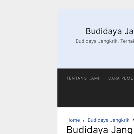
Skip
to
content
Budidaya Jan
Budidaya Jangkrik, Ternak
TENTANG KAMI
CARA PEM
Home
Budidaya Jangkrik
Budidaya Jang