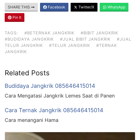
SHARE THIS
Facebook
Twitter/X
WhatsApp
Pin It
TAGS:
#BETERNAK JANGKRIK
#BIBIT JANGKRIK
#BUDIDAYA JANGKRIK
#JUAL BIBIT JANGKRIK
#JUAL
TELUR JANGKRIK
#TELUR JANGKRIK
#TERNAK
JANGKRIK
Related Posts
Budidaya Jangkrik 085646415014
Cara Mengatasi Jangkrik Lemes Saat di Panen
Cara Ternak Jangkrik 085646415014
Cara menangani Hama