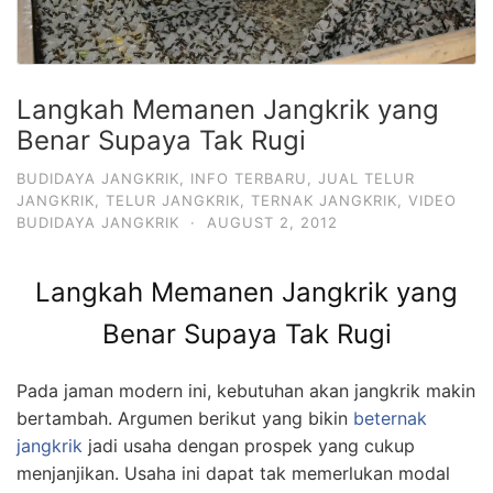
Langkah Memanen Jangkrik yang
Benar Supaya Tak Rugi
BUDIDAYA JANGKRIK
,
INFO TERBARU
,
JUAL TELUR
JANGKRIK
,
TELUR JANGKRIK
,
TERNAK JANGKRIK
,
VIDEO
BUDIDAYA JANGKRIK
·
AUGUST 2, 2012
Langkah Memanen Jangkrik yang
Benar Supaya Tak Rugi
Pada jaman modern ini, kebutuhan akan jangkrik makin
bertambah. Argumen berikut yang bikin
beternak
jangkrik
jadi usaha dengan prospek yang cukup
menjanjikan. Usaha ini dapat tak memerlukan modal