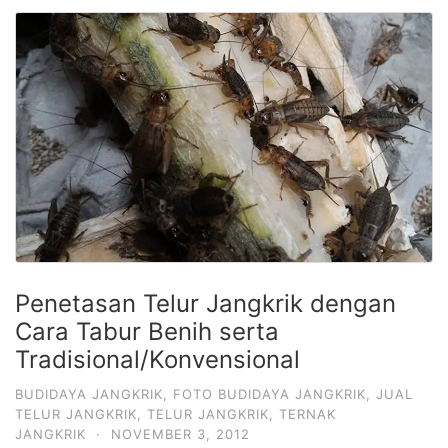
Penetasan Telur Jangkrik dengan
Cara Tabur Benih serta
Tradisional/Konvensional
BUDIDAYA JANGKRIK
,
FOTO BUDIDAYA JANGKRIK
,
JUAL
TELUR JANGKRIK
,
TELUR JANGKRIK
,
TERNAK
JANGKRIK
·
NOVEMBER 3, 2012