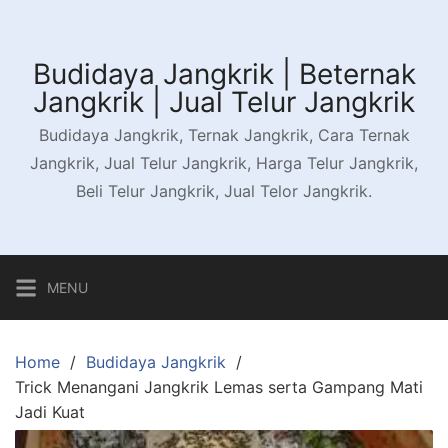
Skip
to
content
Budidaya Jangkrik | Beternak
Jangkrik | Jual Telur Jangkrik
Budidaya Jangkrik, Ternak Jangkrik, Cara Ternak
Jangkrik, Jual Telur Jangkrik, Harga Telur Jangkrik,
Beli Telur Jangkrik, Jual Telor Jangkrik.
MENU
Home
Budidaya Jangkrik
Trick Menangani Jangkrik Lemas serta Gampang Mati
Jadi Kuat