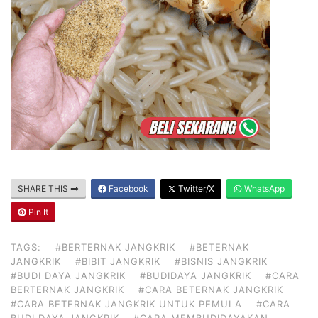
SHARE THIS
Facebook
Twitter/X
WhatsApp
Pin It
TAGS:
#BERTERNAK JANGKRIK
#BETERNAK
JANGKRIK
#BIBIT JANGKRIK
#BISNIS JANGKRIK
#BUDI DAYA JANGKRIK
#BUDIDAYA JANGKRIK
#CARA
BERTERNAK JANGKRIK
#CARA BETERNAK JANGKRIK
#CARA BETERNAK JANGKRIK UNTUK PEMULA
#CARA
BUDI DAYA JANGKRIK
#CARA MEMBUDIDAYAKAN