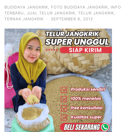
BUDIDAYA JANGKRIK
,
FOTO BUDIDAYA JANGKRIK
,
INFO
TERBARU
,
JUAL TELUR JANGKRIK
,
TELUR JANGKRIK
,
TERNAK JANGKRIK
·
SEPTEMBER 8, 2012