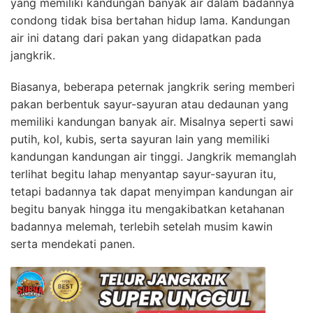
yang memiliki kandungan banyak air dalam badannya
condong tidak bisa bertahan hidup lama. Kandungan
air ini datang dari pakan yang didapatkan pada
jangkrik.
Biasanya, beberapa peternak jangkrik sering memberi
pakan berbentuk sayur-sayuran atau dedaunan yang
memiliki kandungan banyak air. Misalnya seperti sawi
putih, kol, kubis, serta sayuran lain yang memiliki
kandungan kandungan air tinggi. Jangkrik memanglah
terlihat begitu lahap menyantap sayur-sayuran itu,
tetapi badannya tak dapat menyimpan kandungan air
begitu banyak hingga itu mengakibatkan ketahanan
badannya melemah, terlebih setelah musim kawin
serta mendekati panen.