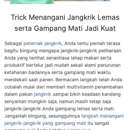
Trick Menangani Jangkrik Lemas
serta Gampang Mati Jadi Kuat
Sebagai
peternak jangkrik
, Anda tentu pernah terasa
begitu bingung mengapa jangkrik-jangkrik peliharaan
Anda yang terlihat senantiasa lahap makan serta
produktif bertelur jadi mudah sekali alami penurunan
ketahanan badannya serta gampang mati waktu
mendekati saat panen. Bermacam langkah telah Anda
cobalah mulai dari memberi multivitamin penambahan
dalam pakan
jangkrik
sampai bikin keadaan kandang
senyaman mungkin saja, namun masih tetap saja
jangkrik-jangkrik Anda gampang lemas serta mati.
Janganlah bingung, sesungguhnya
langkah menangani
jangkrik-jangkrik yang gampang mati
itu sangat