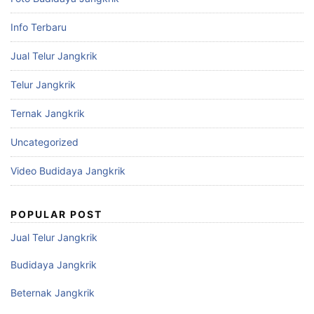
Info Terbaru
Jual Telur Jangkrik
Telur Jangkrik
Ternak Jangkrik
Uncategorized
Video Budidaya Jangkrik
POPULAR POST
Jual Telur Jangkrik
Budidaya Jangkrik
Beternak Jangkrik