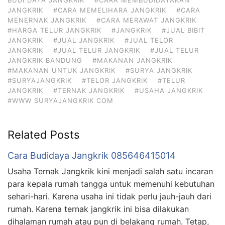
JANGKRIK
#CARA MEMELIHARA JANGKRIK
#CARA
MENERNAK JANGKRIK
#CARA MERAWAT JANGKRIK
#HARGA TELUR JANGKRIK
#JANGKRIK
#JUAL BIBIT
JANGKRIK
#JUAL JANGKRIK
#JUAL TELOR
JANGKRIK
#JUAL TELUR JANGKRIK
#JUAL TELUR
JANGKRIK BANDUNG
#MAKANAN JANGKRIK
#MAKANAN UNTUK JANGKRIK
#SURYA JANGKRIK
#SURYAJANGKRIK
#TELOR JANGKRIK
#TELUR
JANGKRIK
#TERNAK JANGKRIK
#USAHA JANGKRIK
#WWW SURYAJANGKRIK COM
Related Posts
Cara Budidaya Jangkrik 085646415014
Usaha Ternak Jangkrik kini menjadi salah satu incaran
para kepala rumah tangga untuk memenuhi kebutuhan
sehari-hari. Karena usaha ini tidak perlu jauh-jauh dari
rumah. Karena ternak jangkrik ini bisa dilakukan
dihalaman rumah atau pun di belakang rumah. Tetap,