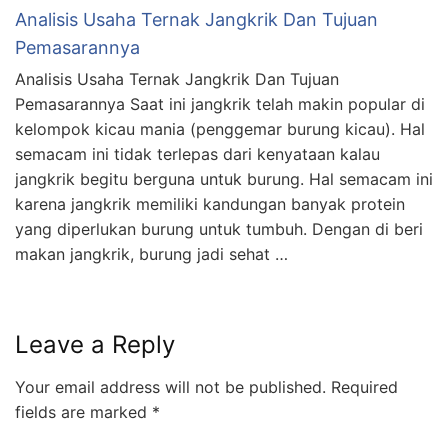
Analisis Usaha Ternak Jangkrik Dan Tujuan
Pemasarannya
Analisis Usaha Ternak Jangkrik Dan Tujuan
Pemasarannya Saat ini jangkrik telah makin popular di
kelompok kicau mania (penggemar burung kicau). Hal
semacam ini tidak terlepas dari kenyataan kalau
jangkrik begitu berguna untuk burung. Hal semacam ini
karena jangkrik memiliki kandungan banyak protein
yang diperlukan burung untuk tumbuh. Dengan di beri
makan jangkrik, burung jadi sehat …
Leave a Reply
Your email address will not be published.
Required
fields are marked
*