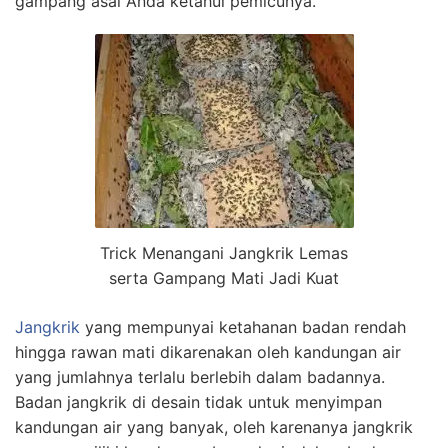
gampang asal Anda ketahui pemicunya.
Trick Menangani Jangkrik Lemas
serta Gampang Mati Jadi Kuat
Jangkrik
yang mempunyai ketahanan badan rendah
hingga rawan mati dikarenakan oleh kandungan air
yang jumlahnya terlalu berlebih dalam badannya.
Badan jangkrik di desain tidak untuk menyimpan
kandungan air yang banyak, oleh karenanya jangkrik