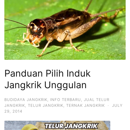
Panduan Pilih Induk
Jangkrik Unggulan
BUDIDAYA JANGKRIK
,
INFO TERBARU
,
JUAL TELUR
JANGKRIK
,
TELUR JANGKRIK
,
TERNAK JANGKRIK
·
JULY
29, 2014