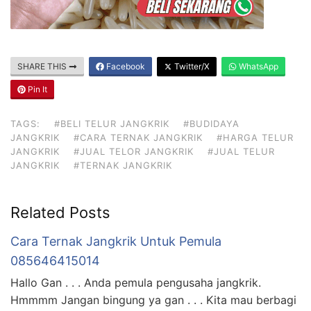
SHARE THIS
Facebook
Twitter/X
WhatsApp
Pin It
TAGS:
#BELI TELUR JANGKRIK
#BUDIDAYA
JANGKRIK
#CARA TERNAK JANGKRIK
#HARGA TELUR
JANGKRIK
#JUAL TELOR JANGKRIK
#JUAL TELUR
JANGKRIK
#TERNAK JANGKRIK
Related Posts
Cara Ternak Jangkrik Untuk Pemula
085646415014
Hallo Gan . . . Anda pemula pengusaha jangkrik.
Hmmmm Jangan bingung ya gan . . . Kita mau berbagi