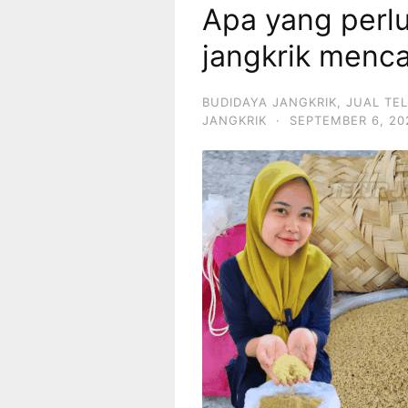
Apa yang perlu
jangkrik menc
BUDIDAYA JANGKRIK
,
JUAL TE
JANGKRIK
·
SEPTEMBER 6, 20