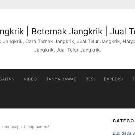
gkrik | Beternak Jangkrik | Jual T
 Jangkrik, Cara Ternak Jangkrik, Jual Telur Jangkrik, Harga 
Jangkrik, Jual Telor Jangkrik.
ESANAN
VIDEO
TANYA JAWAB
RESI
EXPEDISI
T
CATEGO
krik mencapai tahap panen?
Budidaya J