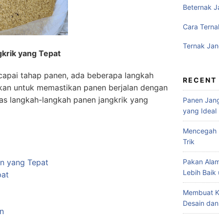
Beternak J
Cara Terna
Ternak Jan
krik yang Tepat
capai tahap panen, ada beberapa langkah
RECENT
ukan untuk memastikan panen berjalan dengan
has langkah-langkah panen jangkrik yang
Panen Jang
yang Ideal
Mencegah P
Trik
Pakan Alam
n yang Tepat
Lebih Baik
pat
Membuat K
Desain dan
n