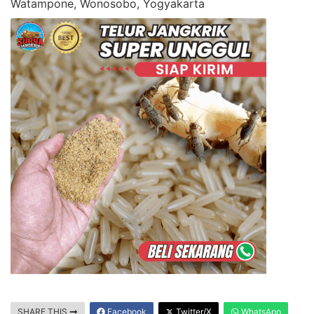
Watampone, Wonosobo, Yogyakarta
SHARE THIS
Facebook
Twitter/X
WhatsApp