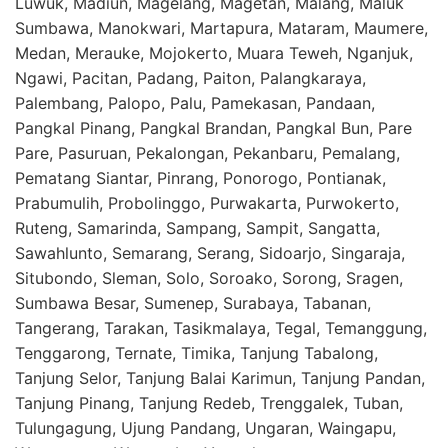
Luwuk, Madiun, Magelang, Magetan, Malang, Maluk
Sumbawa, Manokwari, Martapura, Mataram, Maumere,
Medan, Merauke, Mojokerto, Muara Teweh, Nganjuk,
Ngawi, Pacitan, Padang, Paiton, Palangkaraya,
Palembang, Palopo, Palu, Pamekasan, Pandaan,
Pangkal Pinang, Pangkal Brandan, Pangkal Bun, Pare
Pare, Pasuruan, Pekalongan, Pekanbaru, Pemalang,
Pematang Siantar, Pinrang, Ponorogo, Pontianak,
Prabumulih, Probolinggo, Purwakarta, Purwokerto,
Ruteng, Samarinda, Sampang, Sampit, Sangatta,
Sawahlunto, Semarang, Serang, Sidoarjo, Singaraja,
Situbondo, Sleman, Solo, Soroako, Sorong, Sragen,
Sumbawa Besar, Sumenep, Surabaya, Tabanan,
Tangerang, Tarakan, Tasikmalaya, Tegal, Temanggung,
Tenggarong, Ternate, Timika, Tanjung Tabalong,
Tanjung Selor, Tanjung Balai Karimun, Tanjung Pandan,
Tanjung Pinang, Tanjung Redeb, Trenggalek, Tuban,
Tulungagung, Ujung Pandang, Ungaran, Waingapu,