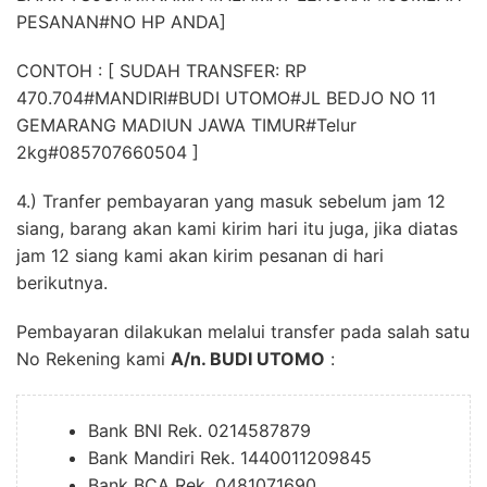
PESANAN#NO HP ANDA]
CONTOH : [ SUDAH TRANSFER: RP
470.704#MANDIRI#BUDI UTOMO#JL BEDJO NO 11
GEMARANG MADIUN JAWA TIMUR#Telur
2kg#085707660504 ]
4.) Tranfer pembayaran yang masuk sebelum jam 12
siang, barang akan kami kirim hari itu juga, jika diatas
jam 12 siang kami akan kirim pesanan di hari
berikutnya.
Pembayaran dilakukan melalui transfer pada salah satu
No Rekening kami
A/n. BUDI UTOMO
:
Bank BNI Rek. 0214587879
Bank Mandiri Rek. 1440011209845
Bank BCA Rek. 0481071690