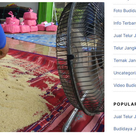
Foto Budid
Info Terbar
Jual Telur 
Telur Jangk
Ternak Jan
Uncategor
Video Budi
POPULA
Jual Telur 
Budidaya J