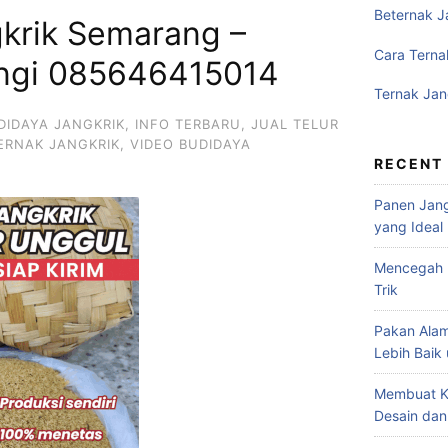
Beternak J
gkrik Semarang –
Cara Terna
ungi 085646415014
Ternak Jan
DIDAYA JANGKRIK
,
INFO TERBARU
,
JUAL TELUR
ERNAK JANGKRIK
,
VIDEO BUDIDAYA
RECENT
Panen Jang
yang Ideal
Mencegah P
Trik
Pakan Alam
Lebih Baik
Membuat K
Desain dan