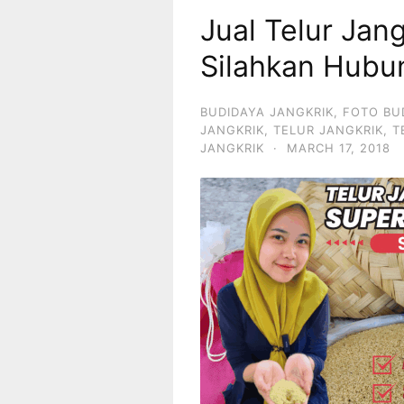
Jual Telur Jan
Silahkan Hub
BUDIDAYA JANGKRIK
,
FOTO BU
JANGKRIK
,
TELUR JANGKRIK
,
T
JANGKRIK
·
MARCH 17, 2018