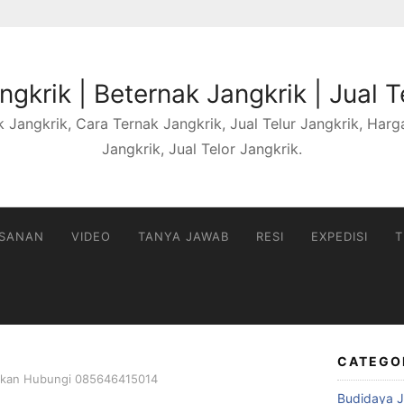
gkrik | Beternak Jangkrik | Jual T
 Jangkrik, Cara Ternak Jangkrik, Jual Telur Jangkrik, Harga 
Jangkrik, Jual Telor Jangkrik.
ESANAN
VIDEO
TANYA JAWAB
RESI
EXPEDISI
T
CATEGO
lahkan Hubungi 085646415014
Budidaya J