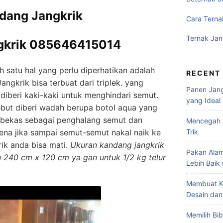
dang Jangkrik
Cara Terna
Ternak Jan
gkrik 085646415014
 satu hal yang perlu diperhatikan adalah
RECENT
angkrik bisa terbuat dari triplek. yang
Panen Jang
diberi kaki-kaki untuk menghindari semut.
yang Ideal
ebut diberi wadah berupa botol aqua yang
i bekas sebagai penghalang semut dan
Mencegah P
Trik
ena jika sampai semut-semut nakal naik ke
ik anda bisa mati.
Ukuran kandang jangkrik
Pakan Alam
tu 240 cm x 120 cm ya gan untuk 1/2 kg telur
Lebih Baik
Membuat K
Desain dan
Memilih Bib