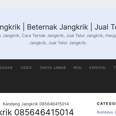
gkrik | Beternak Jangkrik | Jual T
 Jangkrik, Cara Ternak Jangkrik, Jual Telur Jangkrik, Harga 
Jangkrik, Jual Telor Jangkrik.
ESANAN
VIDEO
TANYA JAWAB
RESI
EXPEDISI
T
Kandang Jangkrik 085646415014
CATEGO
krik 085646415014
Budidaya J