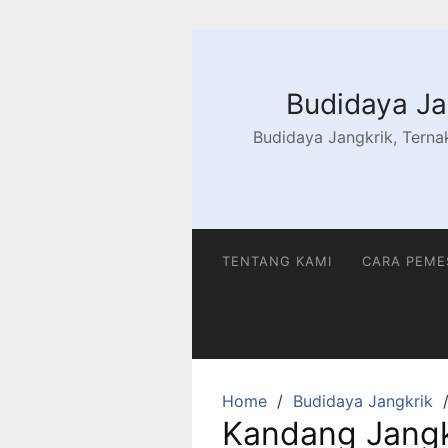
Skip
to
content
Budidaya Jan
Budidaya Jangkrik, Ternak
TENTANG KAMI
CARA PEM
Home
Budidaya Jangkrik
Kandang Jang