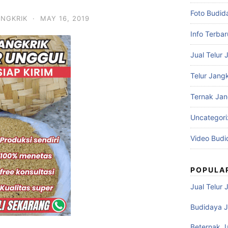
Foto Budid
ANGKRIK
·
MAY 16, 2019
Info Terbar
Jual Telur 
Telur Jangk
Ternak Jan
Uncategor
Video Budi
POPULA
Jual Telur 
Budidaya J
Beternak J