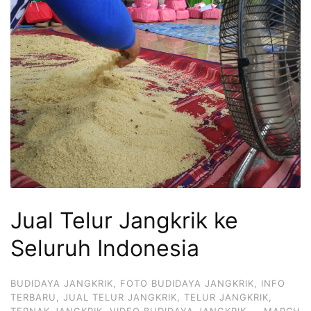
Jual Telur Jangkrik ke
Seluruh Indonesia
BUDIDAYA JANGKRIK
,
FOTO BUDIDAYA JANGKRIK
,
INFO
TERBARU
,
JUAL TELUR JANGKRIK
,
TELUR JANGKRIK
,
TERNAK JANGKRIK
,
VIDEO BUDIDAYA JANGKRIK
·
MARCH