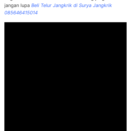
jangan lupa
Beli Telur Jangkrik di Surya Jangkrik
085646415014