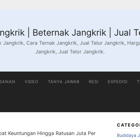
gkrik | Beternak Jangkrik | Jual T
 Jangkrik, Cara Ternak Jangkrik, Jual Telur Jangkrik, Harga 
Jangkrik, Jual Telor Jangkrik.
ESANAN
VIDEO
TANYA JAWAB
RESI
EXPEDISI
T
CATEGO
Dapat Keuntungan Hingga Ratusan Juta Per
Budidaya J