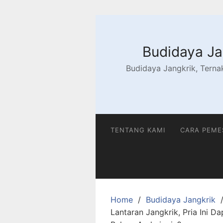
Skip
to
content
Budidaya Jan
Budidaya Jangkrik, Ternak
TENTANG KAMI
CARA PEM
Home
Budidaya Jangkrik
Lantaran Jangkrik, Pria Ini 