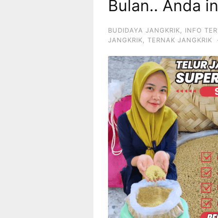
Bulan.. Anda i
BUDIDAYA JANGKRIK
,
INFO TE
JANGKRIK
,
TERNAK JANGKRIK