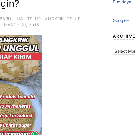
ngin?
Budidaya
RBARU
,
JUAL TELUR JANGKRIK
,
TELUR
Google+
·
MARCH 21, 2015
ARCHIV
Archives