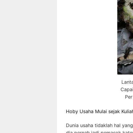
Lanta
Capai
Per
Hoby Usaha Mulai sejak Kulia
Dunia usaha tidaklah hal yang
dia pernah jadi pemasok kater