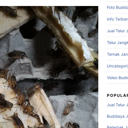
Foto Budid
Info Terbar
Jual Telur 
Telur Jangk
Ternak Jan
Uncategor
Video Budi
POPULA
Jual Telur 
Budidaya J
Beternak J