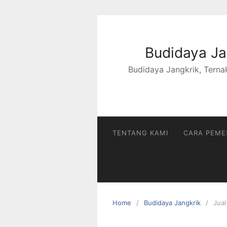
Skip
to
content
Budidaya Jan
Budidaya Jangkrik, Ternak
TENTANG KAMI
CARA PEM
Home
Budidaya Jangkrik
Jual