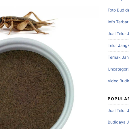
Foto Budid
Info Terbar
Jual Telur 
Telur Jangk
Ternak Jan
Uncategor
Video Budi
POPULA
Jual Telur 
Budidaya J