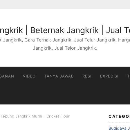
gkrik | Beternak Jangkrik | Jual T
 Jangkrik, Cara Ternak Jangkrik, Jual Telur Jangkrik, Harga 
Jangkrik, Jual Telor Jangkrik.
ESANAN
VIDEO
TANYA JAWAB
RESI
EXPEDISI
T
 Tepung Jangkrik Murni – Cricket Flour
CATEGO
Budidaya J