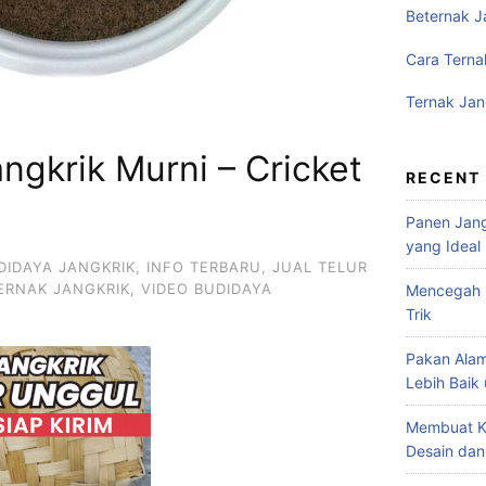
Beternak J
Cara Terna
Ternak Jan
ngkrik Murni – Cricket
RECENT
Panen Jang
yang Ideal
DIDAYA JANGKRIK
,
INFO TERBARU
,
JUAL TELUR
ERNAK JANGKRIK
,
VIDEO BUDIDAYA
Mencegah P
Trik
Pakan Alam
Lebih Baik
Membuat K
Desain dan