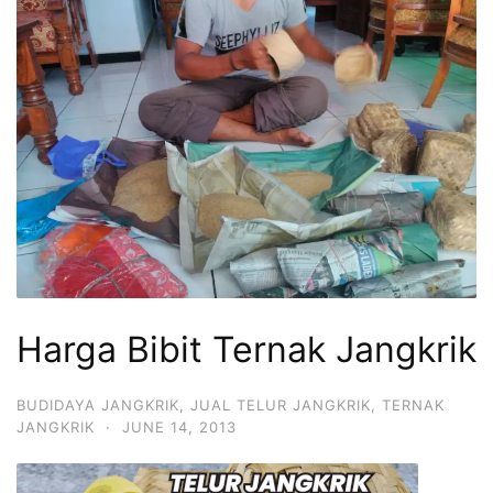
Harga Bibit Ternak Jangkrik
BUDIDAYA JANGKRIK
,
JUAL TELUR JANGKRIK
,
TERNAK
JANGKRIK
·
JUNE 14, 2013