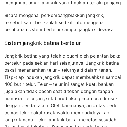
mengingat umur jangkrik yang tidaklah terlalu panjang.
Bicara mengenai perkembangbiakkan jangkrik,
tersebut kami berikanlah sedikit info mengenai
perubahan sistem bertelur sampai jangkrik dewasa.
Sistem jangkrik betina bertelur
Jangkrik betina yang telah dibuahi oleh pejantan bakal
bertelur pada sekian hari selanjutnya. Jangkrik betina
bakal menanamkan telur – telurnya didalam tanah.
Tiap-tiap indukan jangkrik dapat membuahkan sampai
400 butir telur. Telur – telur ini sangat kuat, bahkan
juga akan tidak pecah saat ditekan dengan tangan
manusia. Telur jangkrik baru bakal pecah bila ditusuk
dengan benda tajam. Oleh karenanya, anda tak perlu
cemas telur bakal rusak waktu membudidayakan
jangkrik nanti. Telur jangkrik bakal menetas sesudah
24 hari saat inkubasi. Sepanjang itu, anda butuh