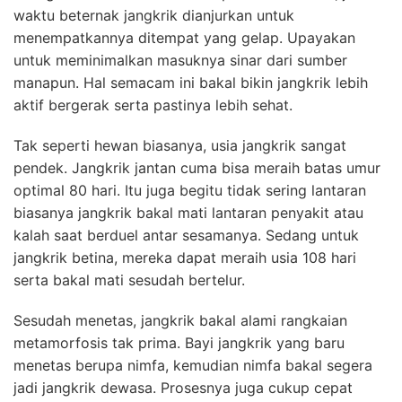
waktu beternak jangkrik dianjurkan untuk
menempatkannya ditempat yang gelap. Upayakan
untuk meminimalkan masuknya sinar dari sumber
manapun. Hal semacam ini bakal bikin jangkrik lebih
aktif bergerak serta pastinya lebih sehat.
Tak seperti hewan biasanya, usia jangkrik sangat
pendek. Jangkrik jantan cuma bisa meraih batas umur
optimal 80 hari. Itu juga begitu tidak sering lantaran
biasanya jangkrik bakal mati lantaran penyakit atau
kalah saat berduel antar sesamanya. Sedang untuk
jangkrik betina, mereka dapat meraih usia 108 hari
serta bakal mati sesudah bertelur.
Sesudah menetas, jangkrik bakal alami rangkaian
metamorfosis tak prima. Bayi jangkrik yang baru
menetas berupa nimfa, kemudian nimfa bakal segera
jadi jangkrik dewasa. Prosesnya juga cukup cepat