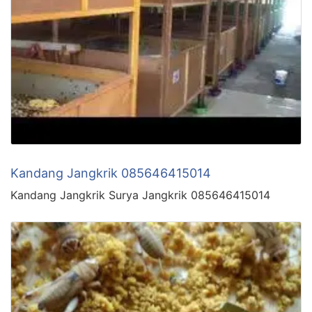
Kandang Jangkrik 085646415014
Kandang Jangkrik Surya Jangkrik 085646415014