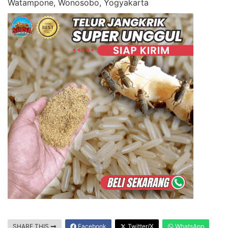
Watampone, Wonosobo, Yogyakarta
SHARE THIS
Facebook
Twitter/X
WhatsApp