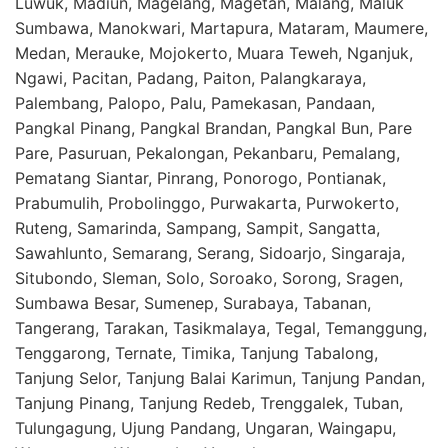
Luwuk, Madiun, Magelang, Magetan, Malang, Maluk
Sumbawa, Manokwari, Martapura, Mataram, Maumere,
Medan, Merauke, Mojokerto, Muara Teweh, Nganjuk,
Ngawi, Pacitan, Padang, Paiton, Palangkaraya,
Palembang, Palopo, Palu, Pamekasan, Pandaan,
Pangkal Pinang, Pangkal Brandan, Pangkal Bun, Pare
Pare, Pasuruan, Pekalongan, Pekanbaru, Pemalang,
Pematang Siantar, Pinrang, Ponorogo, Pontianak,
Prabumulih, Probolinggo, Purwakarta, Purwokerto,
Ruteng, Samarinda, Sampang, Sampit, Sangatta,
Sawahlunto, Semarang, Serang, Sidoarjo, Singaraja,
Situbondo, Sleman, Solo, Soroako, Sorong, Sragen,
Sumbawa Besar, Sumenep, Surabaya, Tabanan,
Tangerang, Tarakan, Tasikmalaya, Tegal, Temanggung,
Tenggarong, Ternate, Timika, Tanjung Tabalong,
Tanjung Selor, Tanjung Balai Karimun, Tanjung Pandan,
Tanjung Pinang, Tanjung Redeb, Trenggalek, Tuban,
Tulungagung, Ujung Pandang, Ungaran, Waingapu,