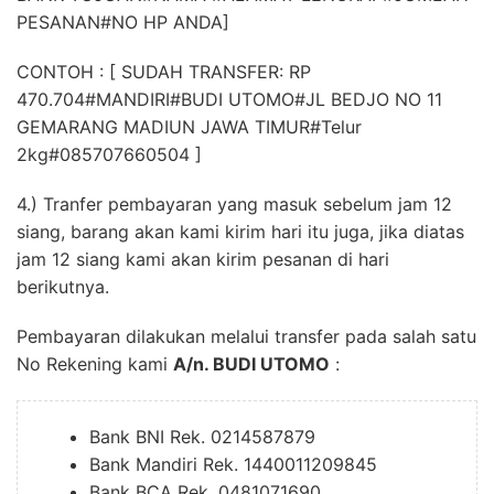
PESANAN#NO HP ANDA]
CONTOH : [ SUDAH TRANSFER: RP
470.704#MANDIRI#BUDI UTOMO#JL BEDJO NO 11
GEMARANG MADIUN JAWA TIMUR#Telur
2kg#085707660504 ]
4.) Tranfer pembayaran yang masuk sebelum jam 12
siang, barang akan kami kirim hari itu juga, jika diatas
jam 12 siang kami akan kirim pesanan di hari
berikutnya.
Pembayaran dilakukan melalui transfer pada salah satu
No Rekening kami
A/n. BUDI UTOMO
:
Bank BNI Rek. 0214587879
Bank Mandiri Rek. 1440011209845
Bank BCA Rek. 0481071690