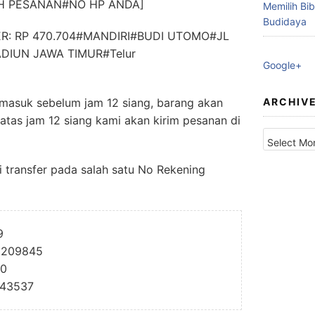
 PESANAN#NO HP ANDA]
Memilih Bib
Budidaya
R: RP 470.704#MANDIRI#BUDI UTOMO#JL
DIUN JAWA TIMUR#Telur
Google+
ARCHIV
 masuk sebelum jam 12 siang, barang akan
 diatas jam 12 siang kami akan kirim pesanan di
Archives
 transfer pada salah satu No Rekening
9
11209845
90
443537