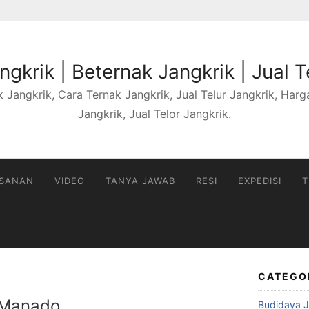
gkrik | Beternak Jangkrik | Jual T
 Jangkrik, Cara Ternak Jangkrik, Jual Telur Jangkrik, Harga 
Jangkrik, Jual Telor Jangkrik.
ESANAN
VIDEO
TANYA JAWAB
RESI
EXPEDISI
T
CATEGO
k Manado
Budidaya J