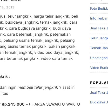
18, 2013
Foto Budid
al telur jangkrik, harga telur jangkrik, beli
Info Terbar
krik, budidaya jangkrik, ternak jangkrik, cara
gkrik, cara budidaya jangkrik, budi daya
Jual Telur 
rik, cara beternak jangkrik, peternakan
Telur Jangk
ik, peluang usaha ternak jangkrik, peluang
ang bisnis ternak jangkrik, pakan jangkrik,
Ternak Jan
n ternak jangkrik, video budidaya jangkrik,
Uncategor
cara beternak jangkrik, video cara ternak
Video Budi
krik :
POPULA
dan ingin
membeli telur jangkrik
? saat ini
Jual Telur 
litas
Budidaya J
 : Rp.245.000
– ( HARGA SEWAKTU-WAKTU