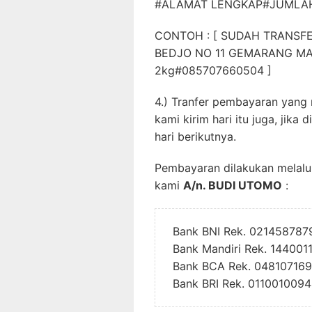
#ALAMAT LENGKAP#JUMLAH
CONTOH : [ SUDAH TRANSFE
BEDJO NO 11 GEMARANG MA
2kg#085707660504 ]
4.) Tranfer pembayaran yang
kami kirim hari itu juga, jika
hari berikutnya.
Pembayaran dilakukan melalui
kami
A/n. BUDI UTOMO
:
Bank BNI Rek. 021458787
Bank Mandiri Rek. 14400
Bank BCA Rek. 04810716
Bank BRI Rek. 011001009