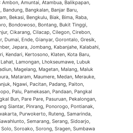
 : Ambon, Amuntai, Atambua, Balikpapan,
 Bandung, Bangkalan, Banjar Baru,
m, Bekasi, Bengkulu, Biak, Bima, Raba,
goro, Bondowoso, Bontang, Bukit Tinggi,
ur, Cikarang, Cilacap, Cilegon, Cirebon,
, Dumai, Ende, Gianyar, Gorontalo, Gresik,
mber, Jepara, Jombang, Kabanjahe, Kalabahi,
i, Kendari, Kertosono, Klaten, Kota Baru,
, Lahat, Lamongan, Lhokseumawe, Lubuk
adiun, Magelang, Magetan, Malang, Maluk
ura, Mataram, Maumere, Medan, Merauke,
juk, Ngawi, Pacitan, Padang, Paiton,
lopo, Palu, Pamekasan, Pandaan, Pangkal
gkal Bun, Pare Pare, Pasuruan, Pekalongan,
g Siantar, Pinrang, Ponorogo, Pontianak,
wakarta, Purwokerto, Ruteng, Samarinda,
awahlunto, Semarang, Serang, Sidoarjo,
, Solo, Soroako, Sorong, Sragen, Sumbawa