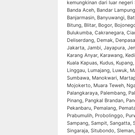
kemungkinan dari luar negeri
Banda Aceh, Bandar Lampung,
Banjarmasin, Banyuwangi, Bata
Bitung, Blitar, Bogor, Bojone
Bulukumba, Cakranegara, Cianj
Deliserdang, Demak, Denpasar
Jakarta, Jambi, Jayapura, Je
Karang Anyar, Karawang, Kedir
Kuala Kapuas, Kudus, Kupang
Linggau, Lumajang, Luwuk, M
Sumbawa, Manokwari, Martap
Mojokerto, Muara Teweh, Ngan
Palangkaraya, Palembang, Pa
Pinang, Pangkal Brandan, Pan
Pekanbaru, Pemalang, Pematan
Prabumulih, Probolinggo, Pur
Sampang, Sampit, Sangatta, S
Singaraja, Situbondo, Sleman