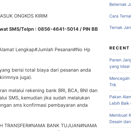
Beternak J
ASUK ONGKOS KIRIM
Cara Terna
Ternak Jan
ewat SMS/Telpn : 0856-4641-5014 / PIN BB
RECENT
#Alamat Lengkap#Jumlah Pesanan#No Hp
Panen Jang
yang Ideal
yang berisi total biaya dari pesanan anda
kirimnya juga).
Mencegah P
Trik
ran melalui rekening bank BRI, BCA, BNI dan
Pakan Alam
alui SMS, kemudian jika sudah melalukan
Lebih Baik
engan sms konfirmasi pembayaran anda
Membuat K
Desain dan
LAH TRANSFER#NAMA BANK TUJUAN#NAMA