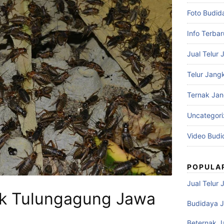
Foto Budid
Info Terbar
Jual Telur 
Telur Jangk
Ternak Jan
Uncategor
Video Budi
POPULA
Jual Telur 
ik Tulungagung Jawa
Budidaya J
Beternak J