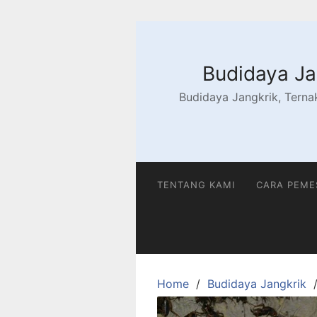
Skip
to
content
Budidaya Jan
Budidaya Jangkrik, Ternak
TENTANG KAMI
CARA PEM
Home
Budidaya Jangkrik