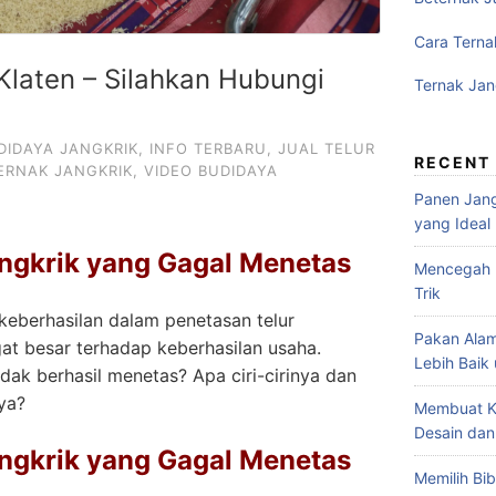
Cara Terna
 Klaten – Silahkan Hubungi
Ternak Jan
DIDAYA JANGKRIK
,
INFO TERBARU
,
JUAL TELUR
RECENT
ERNAK JANGKRIK
,
VIDEO BUDIDAYA
Panen Jang
yang Ideal
Jangkrik yang Gagal Menetas
Mencegah P
Trik
 keberhasilan dalam penetasan telur
Pakan Alam
 besar terhadap keberhasilan usaha.
Lebih Baik
dak berhasil menetas? Apa ciri-cirinya dan
ya?
Membuat K
Desain dan
Jangkrik yang Gagal Menetas
Memilih Bib