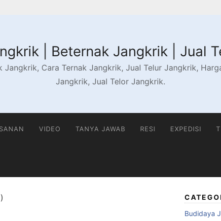
gkrik | Beternak Jangkrik | Jual T
 Jangkrik, Cara Ternak Jangkrik, Jual Telur Jangkrik, Harga 
Jangkrik, Jual Telor Jangkrik.
ESANAN
VIDEO
TANYA JAWAB
RESI
EXPEDISI
T
)
CATEGO
Budidaya J