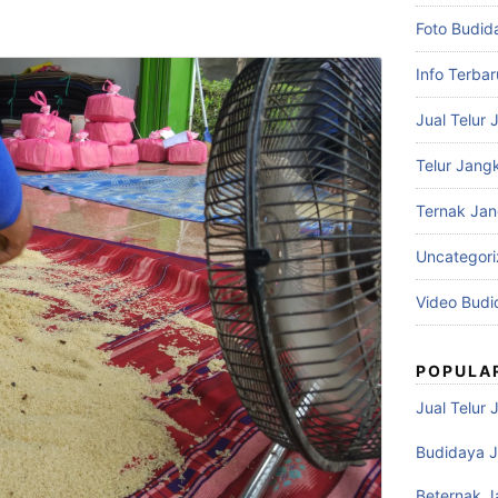
Foto Budid
Info Terbar
Jual Telur 
Telur Jangk
Ternak Jan
Uncategor
Video Budi
POPULA
Jual Telur 
Budidaya J
Beternak J