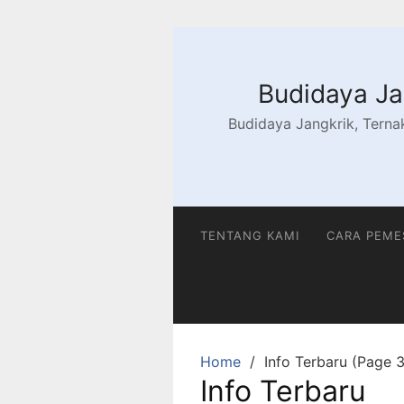
Skip
to
content
Budidaya Jan
Budidaya Jangkrik, Ternak
TENTANG KAMI
CARA PEM
Home
Info Terbaru (Page 3
Info Terbaru