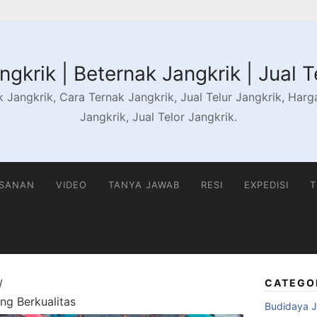
gkrik | Beternak Jangkrik | Jual T
 Jangkrik, Cara Ternak Jangkrik, Jual Telur Jangkrik, Harga 
Jangkrik, Jual Telor Jangkrik.
ESANAN
VIDEO
TANYA JAWAB
RESI
EXPEDISI
T
CATEGO
ng Berkualitas
Budidaya J