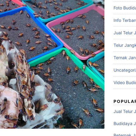
Foto Budid
Info Terbar
Jual Telur 
Telur Jangk
Ternak Jan
Uncategor
Video Budi
POPULA
Jual Telur 
Budidaya J
Beternak J