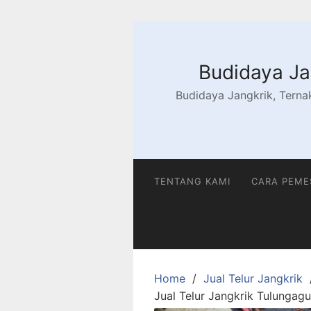
Skip
to
content
Budidaya Jan
Budidaya Jangkrik, Ternak
TENTANG KAMI
CARA PEM
Home
Jual Telur Jangkrik
Jual Telur Jangkrik Tulungagu