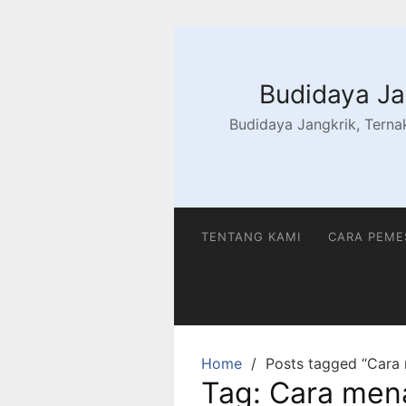
Skip
to
content
Budidaya Jan
Budidaya Jangkrik, Ternak
TENTANG KAMI
CARA PEM
Home
Posts tagged “Cara
Tag:
Cara men