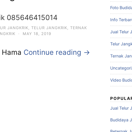
Foto Budid
rik 085646415014
Info Terbar
LUR JANGKRIK
,
TELUR JANGKRIK
,
TERNAK
Jual Telur 
ANGKRIK
·
MAY 18, 2019
Telur Jangk
i Hama
Continue reading →
Ternak Jan
Uncategor
Video Budi
POPULA
Jual Telur 
Budidaya J
Beternak J