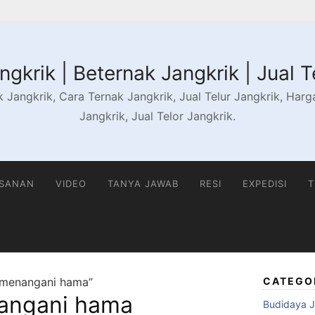
gkrik | Beternak Jangkrik | Jual T
 Jangkrik, Cara Ternak Jangkrik, Jual Telur Jangkrik, Harga 
Jangkrik, Jual Telor Jangkrik.
ESANAN
VIDEO
TANYA JAWAB
RESI
EXPEDISI
T
 menangani hama”
CATEGO
angani hama
Budidaya J