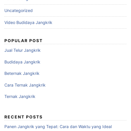
Uncategorized
Video Budidaya Jangkrik
POPULAR POST
Jual Telur Jangkrik
Budidaya Jangkrik
Beternak Jangkrik
Cara Ternak Jangkrik
Ternak Jangkrik
RECENT POSTS
Panen Jangkrik yang Tepat: Cara dan Waktu yang Ideal