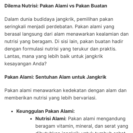
Dilema Nutrisi: Pakan Alami vs Pakan Buatan
Dalam dunia budidaya jangkrik, pemilihan pakan
seringkali menjadi perdebatan. Pakan alami yang
berasal langsung dari alam menawarkan kealamian dan
nutrisi yang beragam. Di sisi lain, pakan buatan hadir
dengan formulasi nutrisi yang terukur dan praktis.
Lantas, mana yang lebih baik untuk jangkrik
kesayangan Anda?
Pakan Alami: Sentuhan Alam untuk Jangkrik
Pakan alami menawarkan kedekatan dengan alam dan
memberikan nutrisi yang lebih bervariasi.
Keunggulan Pakan Alami:
Nutrisi Alami:
Pakan alami mengandung
beragam vitamin, mineral, dan serat yang