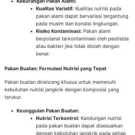
Kekurangan Pakan Alami:
Kualitas Variatif:
Kualitas nutrisi pada
pakan alami dapat bervariasi tergantung
pada musim dan kondisi lingkungan.
Risiko Kontaminasi:
Pakan alami
berpotensi terkontaminasi oleh pestisida
atau bakteri jika tidak diolah dengan
benar.
Pakan Buatan: Formulasi Nutrisi yang Tepat
Pakan buatan dirancang khusus untuk memenuhi
kebutuhan nutrisi jangkrik dengan komposisi yang
terukur.
Keunggulan Pakan Buatan:
Nutrisi Terkontrol:
Kandungan nutrisi
pada pakan buatan dapat disesuaikan
dengan kebutuhan jangkrik pada setiap