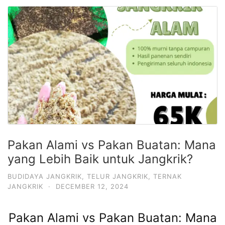
Pakan Alami vs Pakan Buatan: Mana
yang Lebih Baik untuk Jangkrik?
BUDIDAYA JANGKRIK
,
TELUR JANGKRIK
,
TERNAK
JANGKRIK
·
DECEMBER 12, 2024
Pakan Alami vs Pakan Buatan: Mana