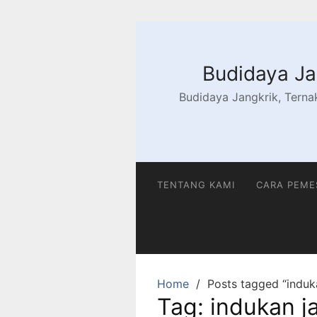
Skip
to
content
Budidaya Jan
Budidaya Jangkrik, Ternak
TENTANG KAMI
CARA PEM
Home
Posts tagged “induk
Tag:
indukan j