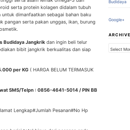
tinggi serta asam lemak omega-3 dan
Budidaya
oid serta protein kolagen didalam tubuh
 untuk dimanfaatkan sebagai bahan baku
Google+
duk pangan serta pakan unggas, ikan, burung
osmetik.
ARCHIV
is Budidaya Jangkrik
dan ingin beli telur
Archives
diakan bibit jangkrik berkualitas dan siap
.000 per KG
( HARGA BELUM TERMASUK
ewat SMS/Telpn : 0856-4641-5014 / PIN BB
Alamat Lengkap#Jumlah Pesanan#No Hp