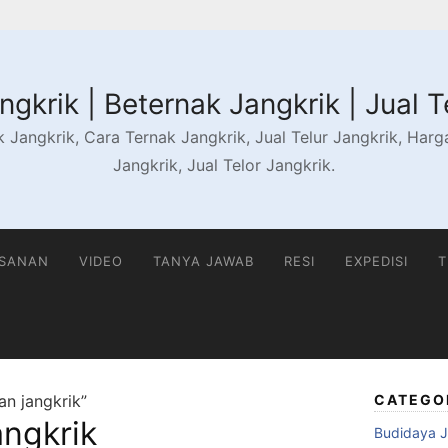
gkrik | Beternak Jangkrik | Jual T
 Jangkrik, Cara Ternak Jangkrik, Jual Telur Jangkrik, Harga 
Jangkrik, Jual Telor Jangkrik.
ESANAN
VIDEO
TANYA JAWAB
RESI
EXPEDISI
T
an jangkrik”
CATEGO
angkrik
Budidaya J