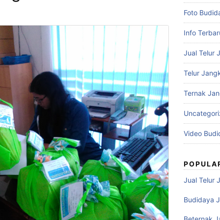
Foto Budid
Info Terbar
Jual Telur 
Telur Jangk
Ternak Jan
Uncategor
Video Budi
POPULA
Jual Telur 
Budidaya J
Beternak J