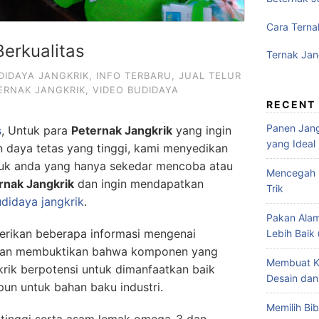
Cara Terna
Berkualitas
Ternak Jan
DIDAYA JANGKRIK
,
INFO TERBARU
,
JUAL TELUR
ERNAK JANGKRIK
,
VIDEO BUDIDAYA
RECENT
Panen Jang
s
, Untuk para
Peternak Jangkrik
yang ingin
yang Ideal
 daya tetas yang tinggi, kami menyedikan
Untuk anda yang hanya sekedar mencoba atau
Mencegah P
rnak Jangkrik
dan ingin mendapatkan
Trik
didaya jangkrik
.
Pakan Alam
rikan beberapa informasi mengenai
Lebih Baik
itian membuktikan bahwa komponen yang
Membuat K
rik berpotensi untuk dimanfaatkan baik
Desain dan
un untuk bahan baku industri.
Memilih Bib