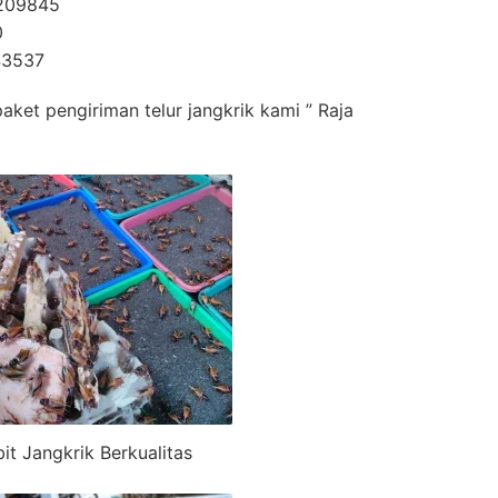
1209845
0
43537
paket pengiriman telur jangkrik kami ” Raja
bit Jangkrik Berkualitas