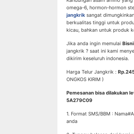
Kandungan asam amino yang 
omega-6, hormon-hormon ster
jangkrik
sangat dimungkinkan
berkualitas tinggi untuk pro
kicau, bahkan untuk produk k
Jika anda ingin memulai
Bisn
jangkrik ? saat ini kami menye
dikirim keseluruh indonesia.
Harga Telur Jangkrik :
Rp.245
ONGKOS KIRIM )
Pemesanan bisa dilakukan l
5A279C09
1. Format SMS/BBM : Nama#
anda