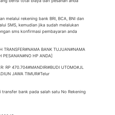
ang berisi total biaya dari pesanan anda
an melalui rekening bank BRI, BCA, BNI dan
alui SMS, kemudian jika sudah melalukan
engan sms konfirmasi pembayaran anda
LAH TRANSFER#NAMA BANK TUJUAN#NAMA
 PESANAN#NO HP ANDA]
R: RP 470.704#MANDIRI#BUDI UTOMO#JL
DIUN JAWA TIMUR#Telur
 transfer bank pada salah satu No Rekening