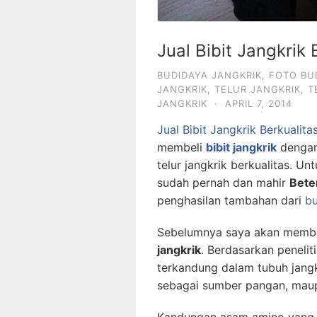
Jual Bibit Jangkrik 
BUDIDAYA JANGKRIK
,
FOTO BU
JANGKRIK
,
TELUR JANGKRIK
,
T
JANGKRIK
·
APRIL 7, 2014
Jual Bibit Jangkrik Berkualita
membeli
bibit jangkrik
dengan
telur jangkrik berkualitas. 
sudah pernah dan mahir
Bete
penghasilan tambahan dari
bu
Sebelumnya saya akan membe
jangkrik
. Berdasarkan penel
terkandung dalam tubuh jangk
sebagai sumber pangan, maup