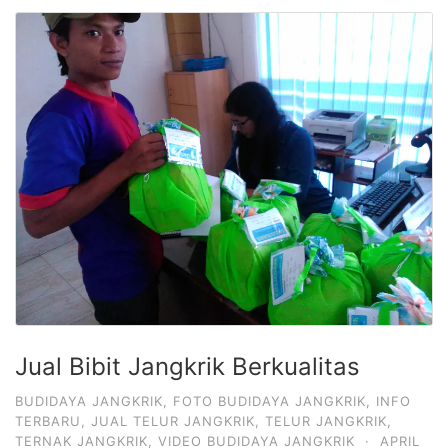
Jual Bibit Jangkrik Berkualitas
BUDIDAYA JANGKRIK
,
FOTO BUDIDAYA JANGKRIK
,
INFO
TERBARU
,
JUAL TELUR JANGKRIK
,
TELUR JANGKRIK
,
TERNAK JANGKRIK
,
VIDEO BUDIDAYA JANGKRIK
·
APRIL