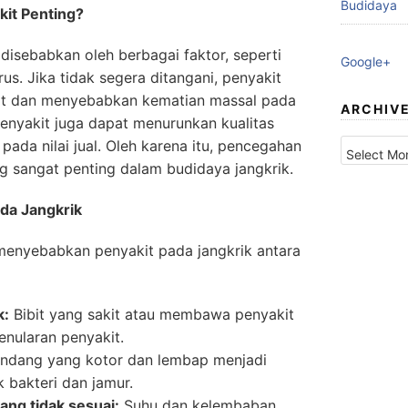
Budidaya
it Penting?
disebabkan oleh berbagai faktor, seperti
Google+
irus. Jika tidak segera ditangani, penyakit
t dan menyebabkan kematian massal pada
ARCHIV
 penyakit juga dapat menurunkan kualitas
Archives
ada nilai jual. Oleh karena itu, pencegahan
g sangat penting dalam budidaya jangkrik.
da Jangkrik
menyebabkan penyakit pada jangkrik antara
k:
Bibit yang sakit atau membawa penyakit
nularan penyakit.
ndang yang kotor dan lembap menjadi
 bakteri dan jamur.
ng tidak sesuai:
Suhu dan kelembaban