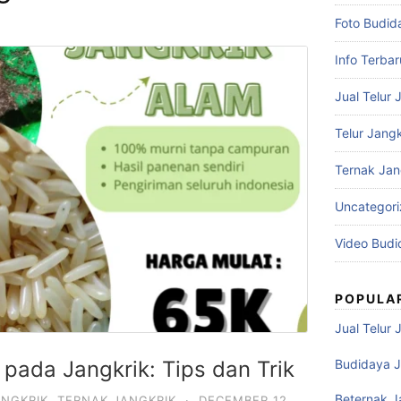
Foto Budid
Info Terbar
Jual Telur 
Telur Jangk
Ternak Jan
Uncategor
Video Budi
POPULA
Jual Telur 
Budidaya J
pada Jangkrik: Tips dan Trik
Beternak J
ANGKRIK
,
TERNAK JANGKRIK
·
DECEMBER 12,