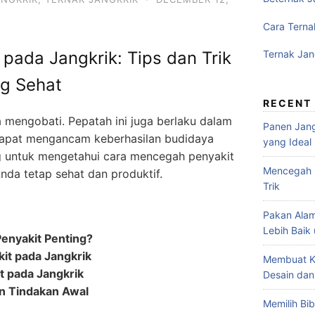
Cara Terna
pada Jangkrik: Tips dan Trik
Ternak Jan
ng Sehat
RECENT
 mengobati. Pepatah ini juga berlaku dalam
Panen Jang
 dapat mengancam keberhasilan budidaya
yang Ideal
ng untuk mengetahui cara mencegah penyakit
Mencegah P
nda tetap sehat dan produktif.
Trik
Pakan Alam
Lebih Baik
nyakit Penting?
it pada Jangkrik
Membuat K
t pada Jangkrik
Desain dan
an Tindakan Awal
Memilih Bib