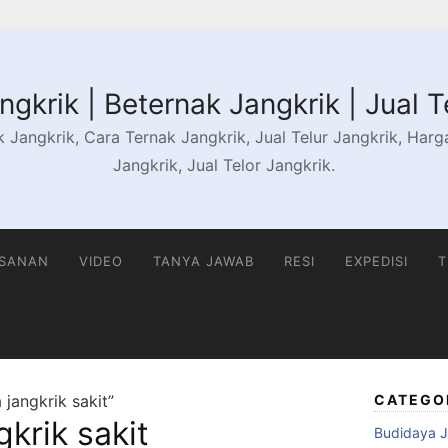
gkrik | Beternak Jangkrik | Jual T
 Jangkrik, Cara Ternak Jangkrik, Jual Telur Jangkrik, Harga 
Jangkrik, Jual Telor Jangkrik.
ESANAN
VIDEO
TANYA JAWAB
RESI
EXPEDISI
T
 jangkrik sakit”
CATEGO
gkrik sakit
Budidaya J