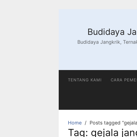
Skip
to
content
Budidaya Jan
Budidaya Jangkrik, Ternak
TENTANG KAMI
CARA PEM
Home
Posts tagged “gejala
Tag:
gejala jan